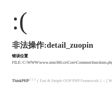
:(
非法操作:detail_zuopin
错误位置
FILE: C:\WWW\www.msn360.cn\Core\Common\functions.p
3.1.3
ThinkPHP
{ Fast & Simple OOP PHP Framework } -- 