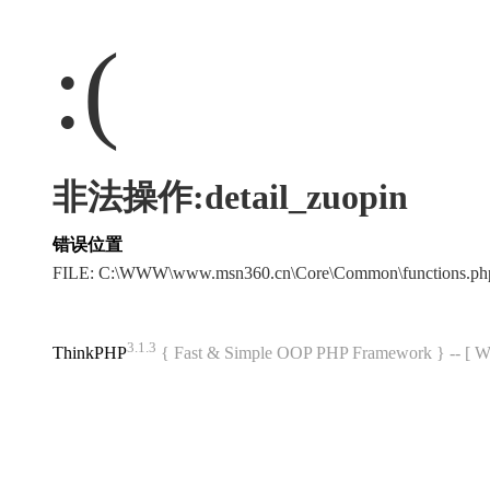
:(
非法操作:detail_zuopin
错误位置
FILE: C:\WWW\www.msn360.cn\Core\Common\functions.p
3.1.3
ThinkPHP
{ Fast & Simple OOP PHP Framework } -- 